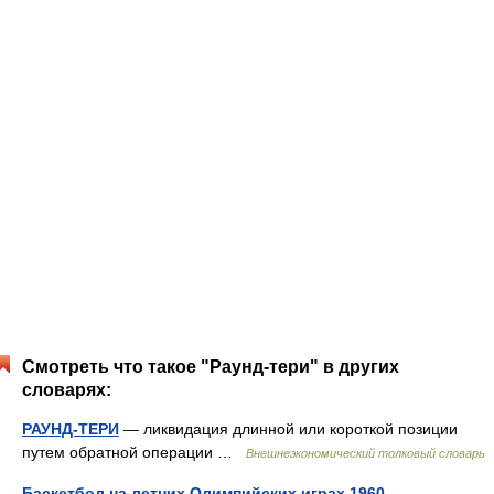
Смотреть что такое "Раунд-тери" в других
словарях:
РАУНД-ТЕРИ
— ликвидация длинной или короткой позиции
путем обратной операции …
Внешнеэкономический толковый словарь
Баскетбол на летних Олимпийских играх 1960
—